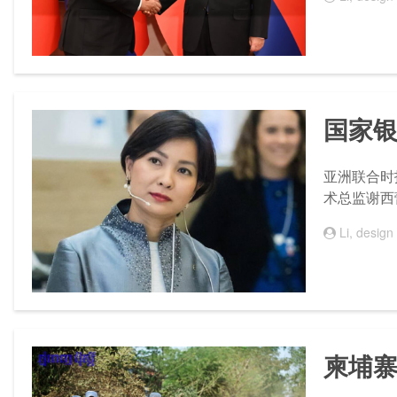
国家
亚洲联合时报
术总监谢西
Li, design
柬埔