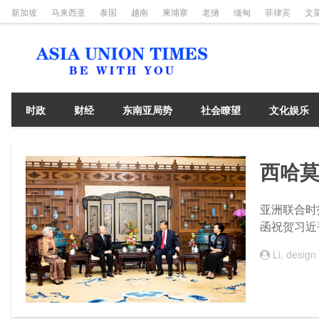
新加坡
马来西亚
泰国
越南
柬埔寨
老撾
缅甸
菲律宾
文
时政
财经
东南亚局势
社会瞭望
文化娱乐
西哈
亚洲联合时报
函祝贺习近
Li, design