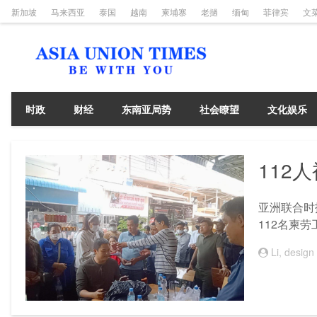
新加坡
马来西亚
泰国
越南
柬埔寨
老撾
缅甸
菲律宾
文
时政
财经
东南亚局势
社会瞭望
文化娱乐
112
亚洲联合时报
112名柬
Li, design