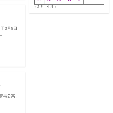
« 2 月
4 月 »
节于3月8日
.
议
市政府与公寓、