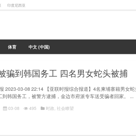
菜
印度尼西亚
体育
中文 (中国)
人被骗到韩国务工 四名男女蛇头被捕
 2023-03-08 22:14 【亚联时报综合报道】4名柬埔寨籍男
劳工到韩国务工，被警方逮捕，金边市府派专车送受骗者回家。 ...
03-08
495
时政
,
社会瞭望