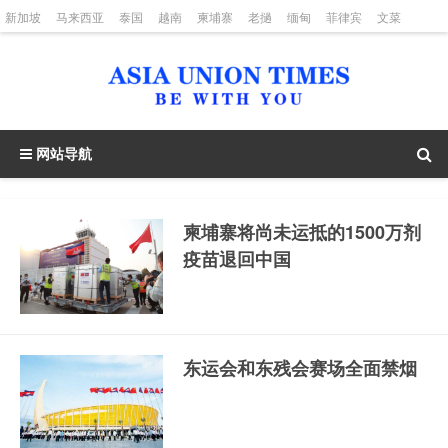
新加坡
马来西亚
泰国
越南
柬埔寨
老撾
缅甸
菲律宾
文菜
印度尼西亚
网站导航
柬埔寨将尚未运抵的1500万剂
疫苗退回中国
东运会和东残会赛场全面禁烟