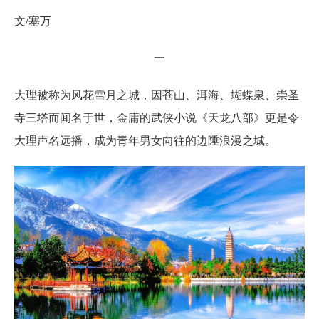
文/塞万
一
大理被称为风花雪月之城，因苍山、洱海、蝴蝶泉、崇圣
寺三塔而闻名于世，金庸的武侠小说《天龙八部》更是令
大理声名远播，成为青年男女向往的边陲浪漫之城。