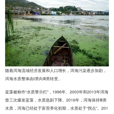
随着洱海流域经济发展和人口增长，洱海污染逐步加剧，
洱海水质整体由Ⅰ类向Ⅲ类转变。
蓝藻被称作“水质警示灯”，1996年、2003年和2013年洱海
曾三次爆发蓝藻，水质急剧下降。2016年，洱海保持Ⅲ类
水质，洱海已经处于富营养化初期，水质处于“拐点”。201