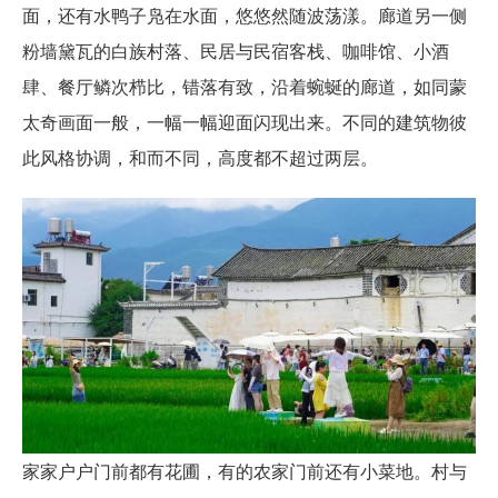
面，还有水鸭子凫在水面，悠悠然随波荡漾。廊道另一侧
粉墙黛瓦的白族村落、民居与民宿客栈、咖啡馆、小酒
肆、餐厅鳞次栉比，错落有致，沿着蜿蜒的廊道，如同蒙
太奇画面一般，一幅一幅迎面闪现出来。不同的建筑物彼
此风格协调，和而不同，高度都不超过两层。
家家户户门前都有花圃，有的农家门前还有小菜地。村与