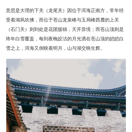
意思是大理的下关（龙尾关）因位于洱海正南方，常年经
受着湖风吹拂，而位于苍山龙泉峰与玉局峰西麓的上关
（石门关）则到处是花团簇锦，天开异境；而苍山顶则是
终年白雪覆盖，每到夜晚皎洁的月光洒在苍山顶的皑皑白
雪之上，洱海又倒映着明月，山与湖交映生辉。