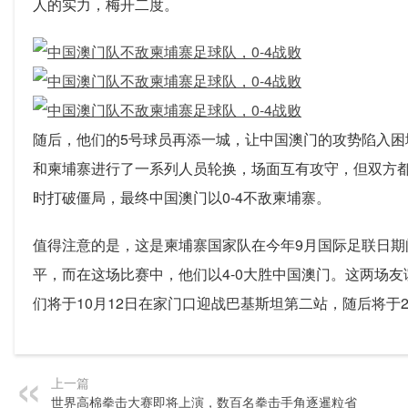
人的实力，梅开二度。
随后，他们的5号球员再添一城，让中国澳门的攻势陷入困
和柬埔寨进行了一系列人员轮换，场面互有攻守，但双方都
时打破僵局，最终中国澳门以0-4不敌柬埔寨。
值得注意的是，这是柬埔寨国家队在今年9月国际足联日期间
平，而在这场比赛中，他们以4-0大胜中国澳门。这两场友
们将于10月12日在家门口迎战巴基斯坦第二站，随后将于2
上一篇
世界高棉拳击大赛即将上演，数百名拳击手角逐暹粒省