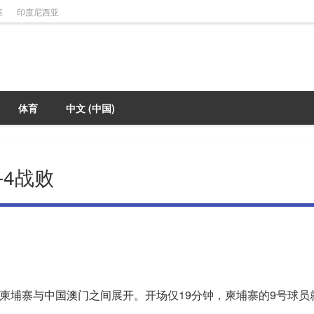
菜
印度尼西亚
体育
中文 (中国)
4战败
在柬埔寨与中国澳门之间展开。开场仅19分钟，柬埔寨的9号球员