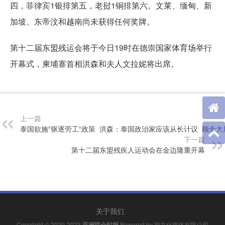
四，菲律宾1银排第五，老挝1铜排第六。文莱、缅甸、新
加坡、东帝汶和越南尚未获得任何奖牌。
第十二届东盟残运会将于今日19时在德崇国家体育场举行
开幕式，柬埔寨首相洪森和夫人文拉妮将出席。
上一篇
泰国欲施“驱逐劳工“政策 洪森：泰国政治家应该从长计议 顾全大
下一篇
第十二届东盟残疾人运动会在金边隆重开幕
关于我们
Copyright © 2020-2023
亚洲联合时报
Powered by
跨文化媒体有限公司