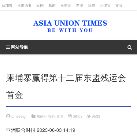
新加坡
马来西亚
泰国
越南
柬埔寨
老撾
缅甸
菲律宾
文菜
印度尼西亚
网站导航
柬埔寨赢得第十二届东盟残运会
首金
Li, design
东南亚局势
,
体育
06-03
9533
亚洲联合时报 2023-06-03 14:19