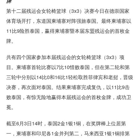
牌
第十二届残运会女轮椅篮球（3x3）决赛今日在德崇国家
体育场开打，东道国柬埔寨对阵强旅泰国。最终柬埔寨以
11比9险胜泰国，赢得柬埔寨暨本届东盟残运会的首枚金
牌。
共有四个国家参加本届残运会的女轮椅篮球（3x3）项
目。柬埔寨首轮比赛以7比10惜败泰国，但在第二轮和第
三轮中分别以14比0和16比1轻松取胜菲律宾和老挝，晋级
决赛，再次面对泰国。结果柬埔寨完成复仇，以11比9击
败泰国，有惊无险地赢得本届残运会的首枚金牌，成功卫
冕。
截至6月3日14时，泰国2金1银1铜，在奖牌棒上位居第
一，柬埔寨和印尼各1金并列第二，马来西亚1银1铜排第