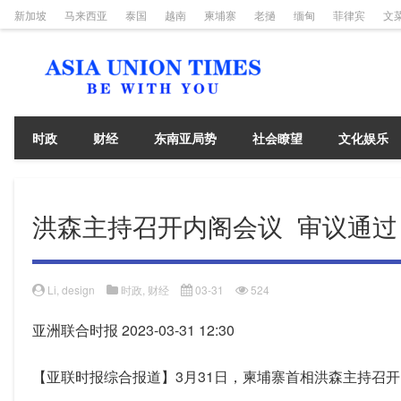
新加坡
马来西亚
泰国
越南
柬埔寨
老撾
缅甸
菲律宾
文
时政
财经
东南亚局势
社会瞭望
文化娱乐
洪森主持召开内阁会议 审议通过
Li, design
时政
,
财经
03-31
524
亚洲联合时报 2023-03-31 12:30
【亚联时报综合报道】3月31日，柬埔寨首相洪森主持召