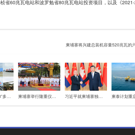
省60兆瓦电站和波罗勉省80兆瓦电站投资项目，以及《2021-2
柬埔寨将兴建总装机容量520兆瓦的
“和平友谊-2023”多国联合演习圆满落幕
柬埔寨举行隆重仪式庆祝独立70周年
习近平就柬埔寨独立70周年向西哈莫尼国王致贺电