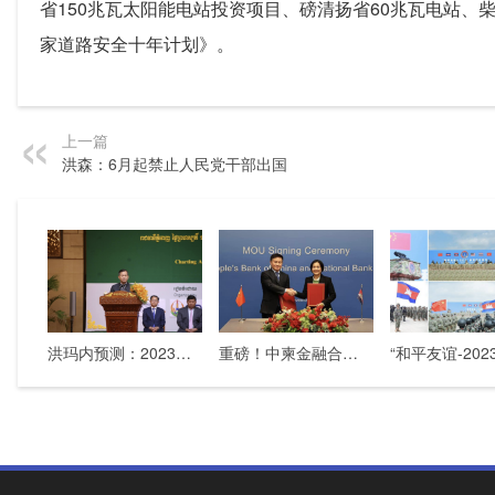
省150兆瓦太阳能电站投资项目、磅清扬省60兆瓦电站、柴桢
家道路安全十年计划》。
上一篇
洪森：6月起禁止人民党干部出国
洪玛内预测：2023年柬埔寨的经济增长率将达到5.6%
重磅！中柬金融合作再升级，签署人民币清算合作备忘录