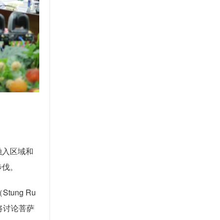
。
融入区域和
步伐。
ng Ru
议将讨论菩萨